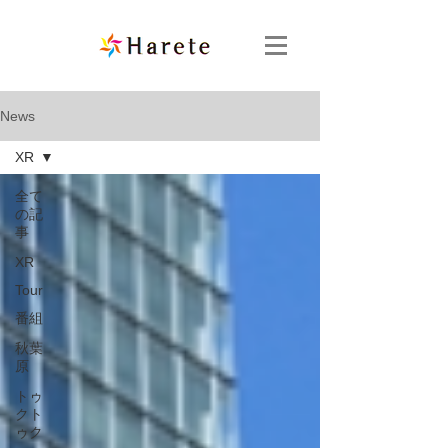
News
XR
全て
の記
事
XR
Tour
番組
秋葉
原
トゥ
クト
ゥク