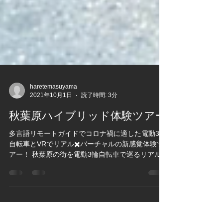
haretemasuyama
2021年10月1日
読了時間: 3分
秋葉原ハイブリッド体験ツアー
多言語リモートガイドでコロナ禍に適した電動3輪
自転車とVRでリアル✖️バーチャルの新感覚体験ツ
アー！ 秋葉原の街を電動3輪自転車で巡るリアルと
バーチャルの新感覚体験ツアーを10月4日から実施
します。 参加者は、乗り物で移動しながら国家資
格を持つ全国通訳案内士から密接を防ぐた...