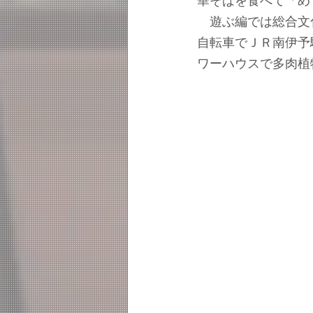
華そばを食べて「め
　遊ぶ編では総合文
自転車でＪＲ南伊予
ワーハウスで多肉植