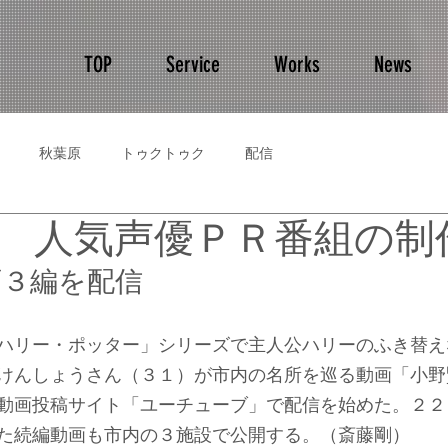
TOP
Service
Works
News
秋葉原
トゥクトゥク
配信
 人気声優ＰＲ番組の制
画３編を配信
ハリー・ポッター」シリーズで主人公ハリーのふき替え
けんしょうさん（３１）が市内の名所を巡る動画「小野
動画投稿サイト「ユーチューブ」で配信を始めた。２２
た続編動画も市内の３施設で公開する。（斎藤剛）