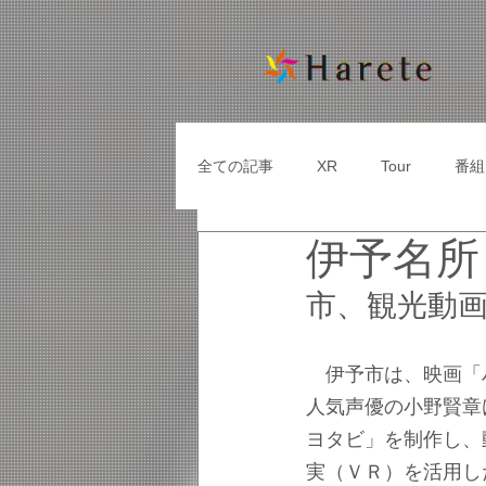
全ての記事
XR
Tour
番組
伊予名所
市、観光動
　伊予市は、映画「
人気声優の小野賢章
ヨタビ」を制作し、
実（ＶＲ）を活用し