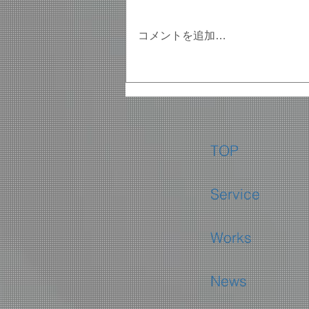
コメントを追加…
【トゥクトゥクで進め！秋葉
原レジェンドメイドへの
道！】3週連続番組配信！！
秋葉原のメイドがトゥクトゥ
クに乗って千代田区を巡
TOP
る！？
Service
Works
News