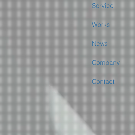
Service
Works
News
Company
Contact