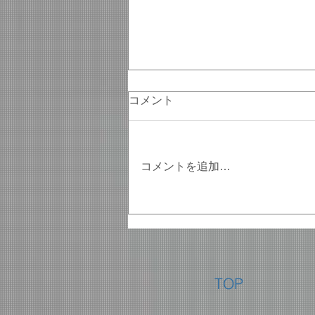
コメント
コメントを追加…
コロナ禍で都庁「入都式」
代表4人以外1387人はオンラ
イン参加
TOP