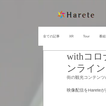
全ての記事
XR
Tour
番組
with
ンライン
街の観光コンテンツ
映像配信をHarete