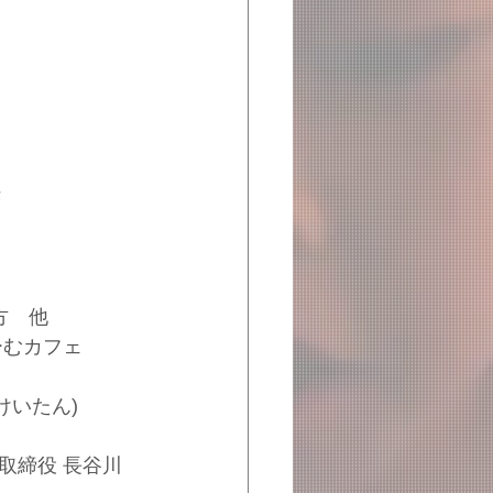
F
方　他
ーむカフェ
けいたん)
取締役 長谷川 