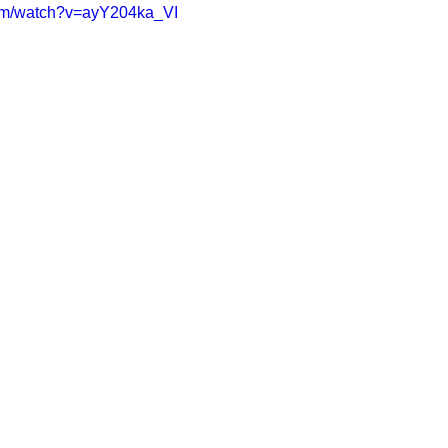
com/watch?v=ayY204ka_VI