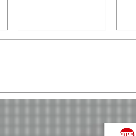
【トゥクトゥクで進め！秋葉
秋葉
原レジェンドメイドへの
ー
道！】3週連続番組配信！！
秋葉原のメイドがトゥクトゥ
クに乗って千代田区を巡
る！？