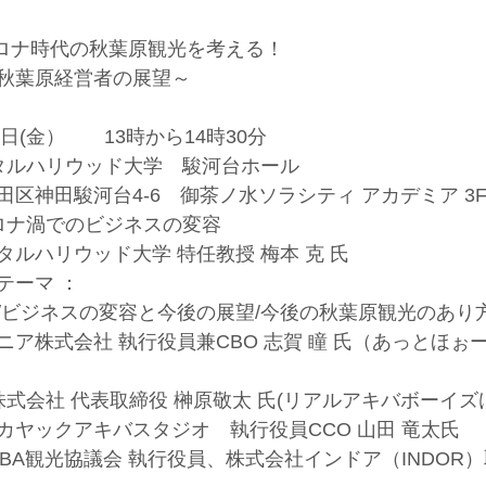
コロナ時代の秋葉原観光を考える！
秋葉原経営者の展望～
4日(金）　　13時から14時30分
ジタルハリウッド大学　駿河台ホール
区神田駿河台4-6　御茶ノ水ソラシティ アカデミア 3
コロナ渦でのビジネスの変容
ルハリウッド大学 特任教授 梅本 克 氏
テーマ ：
/ビジネスの変容と今後の展望/今後の秋葉原観光のあり
ア株式会社 執行役員兼CBO 志賀 瞳 氏（あっとほぉ
BI株式会社 代表取締役 榊原敬太 氏(リアルアキバボーイズ
カヤックアキバスタジオ　執行役員CCO 山田 竜太氏
IBA観光協議会 執行役員、株式会社インドア（INDOR）