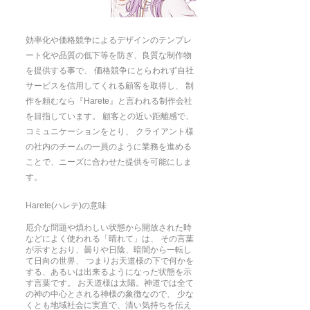
効率化や価格競争によるデザインのテンプレ
ート化や品質の低下等を防ぎ、良質な制作物
を提供する事で、 価格競争にとらわれず自社
サービスを信用してくれる顧客を取得し、 制
作を頼むなら『Harete』と言われる制作会社
を目指しています。 顧客との近い距離感で、
コミュニケーションをとり、 クライアント様
の社内のチームの一員のように業務を進める
ことで、ニーズに合わせた提供を可能にしま
す。
Harete(ハレテ)の意味
厄介な問題や煩わしい状態から開放された時
などによく使われる「晴れて」は、 その言葉
が示すとおり、曇りや日陰、暗闇から一転し
て日向の世界、 つまりお天道様の下で何かを
する、あるいは出来るようになった状態を示
す言葉です。 お天道様は太陽。神道では全て
の神の中心とされる神様の象徴なので、 少な
くとも地域社会に実直で、清い気持ちを伝え