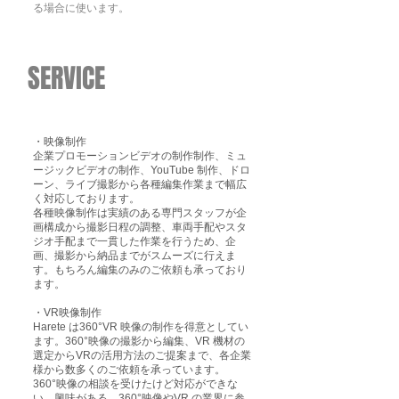
る場合に使います。
​SERVICE
・映像制作
企業プロモーションビデオの制作制作、ミュ
ージックビデオの制作、YouTube 制作、ドロ
ーン、ライブ撮影から各種編集作業まで幅広
く対応しております。
各種映像制作は実績のある専門スタッフが企
画構成から撮影日程の調整、車両手配やスタ
ジオ手配まで一貫した作業を行うため、企
画、撮影から納品までがスムーズに行えま
す。もちろん編集のみのご依頼も承っており
ます。
・VR映像制作
Harete は360°VR 映像の制作を得意としてい
ます。360°映像の撮影から編集、VR 機材の
選定からVRの活用方法のご提案まで、各企業
様から数多くのご依頼を承っています。
360°映像の相談を受けたけど対応ができな
い。興味がある。360°映像やVR の業界に参